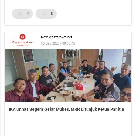
favorite_border
0
chat_bubble_outline
0
New Masyarakat.net
30 Des 2025 - 09:37:45
IKA Unhas Segera Gelar Mubes, MRR Ditunjuk Ketua Panitia