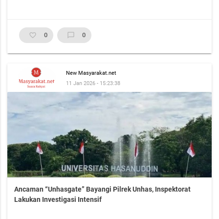
favorite_border
0
chat_bubble_outline
0
New Masyarakat.net
11 Jan 2026 - 15:23:38
Ancaman “Unhasgate” Bayangi Pilrek Unhas, Inspektorat
Lakukan Investigasi Intensif