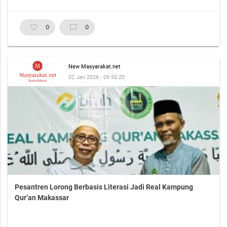
favorite_border
0
chat_bubble_outline
0
New Masyarakat.net
02 Jan 2026 - 09:55:20
Pesantren Lorong Berbasis Literasi Jadi Real Kampung
Qur’an Makassar