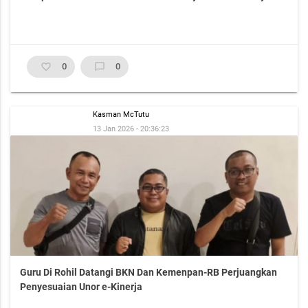
favorite_border
0
chat_bubble_outline
0
Kasman McTutu
13 Jan 2026 - 20:36:23
Guru Di Rohil Datangi BKN Dan Kemenpan-RB Perjuangkan
Penyesuaian Unor e-Kinerja