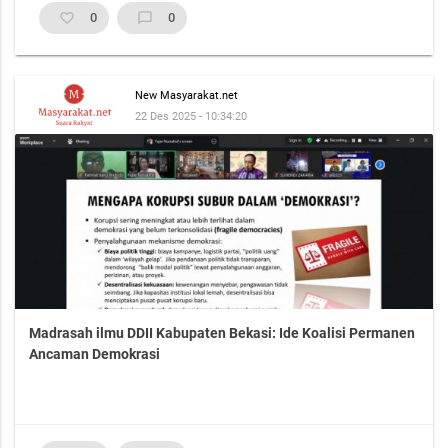
favorite_border
0
chat_bubble_outline
0
New Masyarakat.net
22 Des 2025 - 10:34:20
Madrasah ilmu DDII Kabupaten Bekasi: Ide Koalisi Permanen
Ancaman Demokrasi