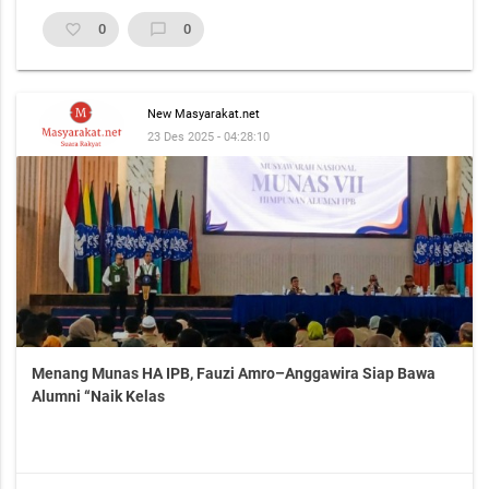
favorite_border
0
chat_bubble_outline
0
New Masyarakat.net
23 Des 2025 - 04:28:10
Menang Munas HA IPB, Fauzi Amro–Anggawira Siap Bawa
Alumni “Naik Kelas