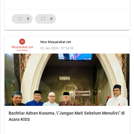
favorite_border
0
chat_bubble_outline
0
New Masyarakat.net
03 Jan 2026 - 07:24:55
Bachtiar Adnan Kusuma, \"Jangan Mati Sebelum Menulis\" di
Acara KISS