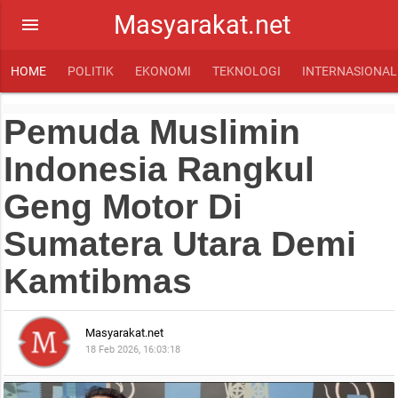
Masyarakat.net
menu
HOME
POLITIK
EKONOMI
TEKNOLOGI
INTERNASIONAL
Pemuda Muslimin
Indonesia Rangkul
Geng Motor Di
Sumatera Utara Demi
Kamtibmas
Masyarakat.net
18 Feb 2026, 16:03:18