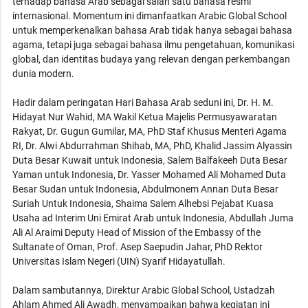
terhadap bahasa Arab sebagai salah satu bahasa resmi
internasional. Momentum ini dimanfaatkan Arabic Global School
untuk memperkenalkan bahasa Arab tidak hanya sebagai bahasa
agama, tetapi juga sebagai bahasa ilmu pengetahuan, komunikasi
global, dan identitas budaya yang relevan dengan perkembangan
dunia modern.
Hadir dalam peringatan Hari Bahasa Arab seduni ini, Dr. H. M.
Hidayat Nur Wahid, MA Wakil Ketua Majelis Permusyawaratan
Rakyat, Dr. Gugun Gumilar, MA, PhD Staf Khusus Menteri Agama
RI, Dr. Alwi Abdurrahman Shihab, MA, PhD, Khalid Jassim Alyassin
Duta Besar Kuwait untuk Indonesia, Salem Balfakeeh Duta Besar
Yaman untuk Indonesia, Dr. Yasser Mohamed Ali Mohamed Duta
Besar Sudan untuk Indonesia, Abdulmonem Annan Duta Besar
Suriah Untuk Indonesia, Shaima Salem Alhebsi Pejabat Kuasa
Usaha ad Interim Uni Emirat Arab untuk Indonesia, Abdullah Juma
Ali Al Araimi Deputy Head of Mission of the Embassy of the
Sultanate of Oman, Prof. Asep Saepudin Jahar, PhD Rektor
Universitas Islam Negeri (UIN) Syarif Hidayatullah.
Dalam sambutannya, Direktur Arabic Global School, Ustadzah
Ahlam Ahmed Ali Awadh, menyampaikan bahwa kegiatan ini