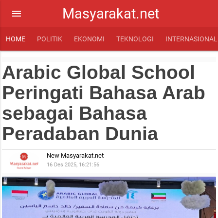
Masyarakat.net
menu
HOME
POLITIK
EKONOMI
TEKNOLOGI
INTERNASIONAL
Arabic Global School
Peringati Bahasa Arab
sebagai Bahasa
Peradaban Dunia
New Masyarakat.net
16 Des 2025, 16:21:56