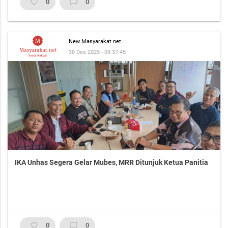
favorite_border
0
chat_bubble_outline
0
New Masyarakat.net
30 Des 2025 - 09:37:45
IKA Unhas Segera Gelar Mubes, MRR Ditunjuk Ketua Panitia
favorite_border
0
chat_bubble_outline
0