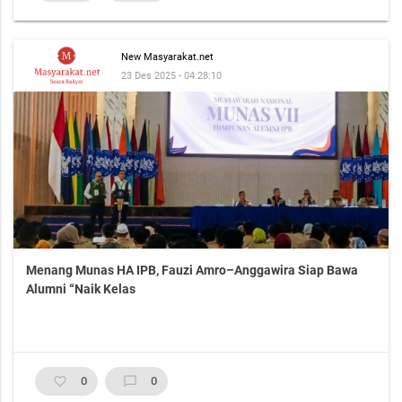
New Masyarakat.net
23 Des 2025 - 04:28:10
Menang Munas HA IPB, Fauzi Amro–Anggawira Siap Bawa
Alumni “Naik Kelas
favorite_border
0
chat_bubble_outline
0