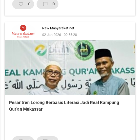
favorite_border
0
chat_bubble_outline
0
New Masyarakat.net
02 Jan 2026 - 09:55:20
Pesantren Lorong Berbasis Literasi Jadi Real Kampung
Qur’an Makassar