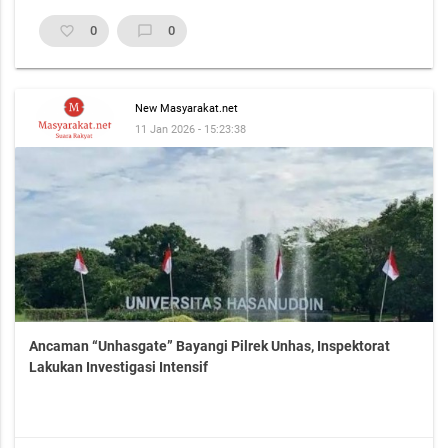
favorite_border
0
chat_bubble_outline
0
New Masyarakat.net
11 Jan 2026 - 15:23:38
Ancaman “Unhasgate” Bayangi Pilrek Unhas, Inspektorat
Lakukan Investigasi Intensif