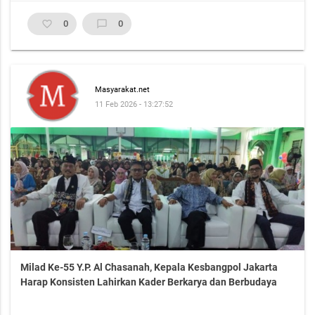
favorite_border
0
chat_bubble_outline
0
Masyarakat.net
11 Feb 2026 - 13:27:52
Milad Ke-55 Y.P. Al Chasanah, Kepala Kesbangpol Jakarta
Harap Konsisten Lahirkan Kader Berkarya dan Berbudaya