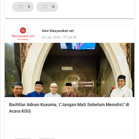
favorite_border
0
chat_bubble_outline
0
New Masyarakat.net
03 Jan 2026 - 07:24:55
Bachtiar Adnan Kusuma, \"Jangan Mati Sebelum Menulis\" di
Acara KISS