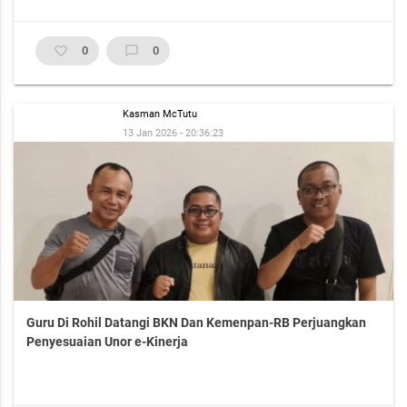
favorite_border
0
chat_bubble_outline
0
Kasman McTutu
13 Jan 2026 - 20:36:23
Guru Di Rohil Datangi BKN Dan Kemenpan-RB Perjuangkan
Penyesuaian Unor e-Kinerja