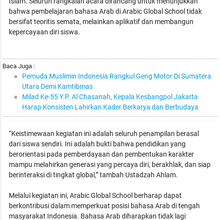
Islam. Seluruh rangkaian acara dirancang untuk menunjukkan
bahwa pembelajaran bahasa Arab di Arabic Global School tidak
bersifat teoritis semata, melainkan aplikatif dan membangun
kepercayaan diri siswa.
Baca Juga :
Pemuda Muslimin Indonesia Rangkul Geng Motor Di Sumatera
Utara Demi Kamtibmas
Milad Ke-55 Y.P. Al Chasanah, Kepala Kesbangpol Jakarta
Harap Konsisten Lahirkan Kader Berkarya dan Berbudaya
“Keistimewaan kegiatan ini adalah seluruh penampilan berasal
dari siswa sendiri. Ini adalah bukti bahwa pendidikan yang
berorientasi pada pemberdayaan dan pembentukan karakter
mampu melahirkan generasi yang percaya diri, berakhlak, dan siap
berinteraksi di tingkat global,” tambah Ustadzah Ahlam.
Melalui kegiatan ini, Arabic Global School berharap dapat
berkontribusi dalam memperkuat posisi bahasa Arab di tengah
masyarakat Indonesia. Bahasa Arab diharapkan tidak lagi