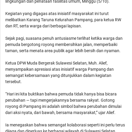
lingkungan dan penataan fasilitas umum, Minggu (5/10).
Kegiatan yang digagas atas inisiatif masyarakat ini turut
melibatkan Karang Taruna Kelurahan Pampang, para ketua RW
dan RT, serta warga dari berbagai lapisan.
Sejak pagi, suasana penuh antusiasme terlihat ketika warga dan
pemuda bergotong royong membersihkan jalan, memperbaiki
taman, serta menata area publik agar lebih bersih dan nyaman.
Ketua DPW Muda Bergerak Sulawesi Selatan, Muh. Alief,
menyampaikan apresiasi atas inisiatif warga Pampang dan
semangat kebersamaan yang ditunjukkan dalam kegiatan
tersebut.
“Hari ini kita buktikan bahwa pemuda tidak hanya bisa bicara
perubahan — tapi mengerjakannya bersama rakyat. Gotong
royong di Pampang ini adalah simbol bahwa perubahan dimulai
dari aksi nyata, dari bawah, bersama masyarakat,” ujar Alief.
Ia menegaskan bahwa semangat kolaborasi seperti ini perlu terus
dijaga dan diperluas ke berbagai wilayah di Sulawesi Selatan