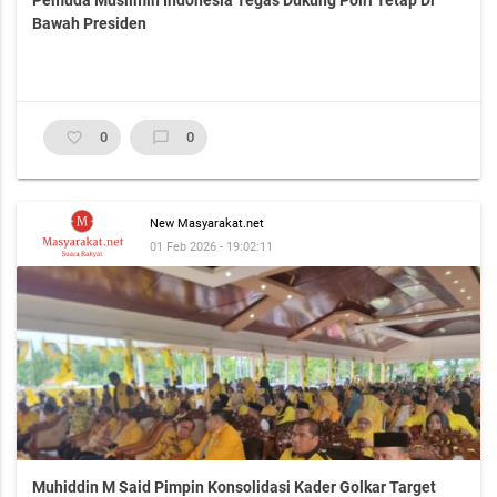
Bawah Presiden
favorite_border
0
chat_bubble_outline
0
New Masyarakat.net
01 Feb 2026 - 19:02:11
Muhiddin M Said Pimpin Konsolidasi Kader Golkar Target