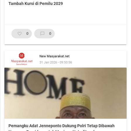
Tambah Kursi di Pemilu 2029
favorite_border
0
chat_bubble_outline
0
New Masyarakat.net
31 Jan 2026 - 09:50:56
Pemangku Adat Jenneponto Dukung Polri Tetap Dibawah