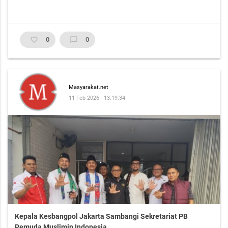
favorite_border
0
chat_bubble_outline
0
Masyarakat.net
11 Feb 2026 - 13:19:34
Kepala Kesbangpol Jakarta Sambangi Sekretariat PB
Pemuda Muslimin Indonesia