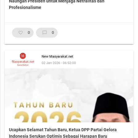
Naungan Presiden untuk Menjaga Netralitas dan
Profesionalisme
favorite_border
0
chat_bubble_outline
0
New Masyarakat.net
02 Jan 2026 - 06:52:00
Ucapkan Selamat Tahun Baru, Ketua DPP Partai Gelora
Indonesia Serukan Optimis Sebagai Harapan Baru