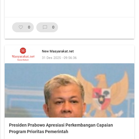
favorite_border
0
chat_bubble_outline
0
New Masyarakat.net
31 Des 2025 - 09:56:36
Presiden Prabowo Apresiasi Perkembangan Capaian
Program Prioritas Pemerintah