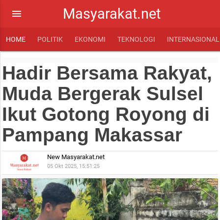
Masyarakat.net
menu
HOME
POLITIK
EKONOMI
TEKNOLOGI
INTERNASIONAL
Hadir Bersama Rakyat,
Muda Bergerak Sulsel
Ikut Gotong Royong di
Pampang Makassar
New Masyarakat.net
05 Okt 2025, 15:51:25