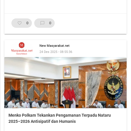
favorite_border
0
chat_bubble_outline
0
New Masyarakat.net
24 Des 2025 - 08:55:36
Menko Polkam Tekankan Pengamanan Terpadu Nataru
2025–2026 Antisipatif dan Humanis