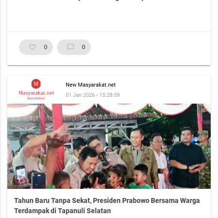
favorite_border
0
chat_bubble_outline
0
New Masyarakat.net
01 Jan 2026 - 13:28:59
Tahun Baru Tanpa Sekat, Presiden Prabowo Bersama Warga
Terdampak di Tapanuli Selatan