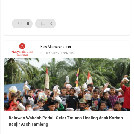
favorite_border
0
chat_bubble_outline
0
New Masyarakat.net
31 Des 2025 - 09:40:05
Relawan Wahdah Peduli Gelar Trauma Healing Anak Korban
Banjir Aceh Tamiang