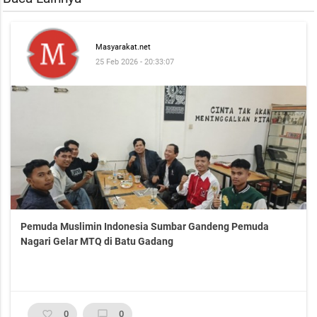
Masyarakat.net
25 Feb 2026 - 20:33:07
Pemuda Muslimin Indonesia Sumbar Gandeng Pemuda
Nagari Gelar MTQ di Batu Gadang
favorite_border
0
chat_bubble_outline
0