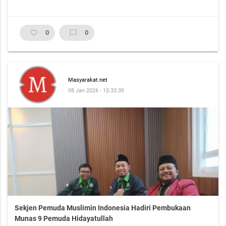
favorite_border
0
chat_bubble_outline
0
Masyarakat.net
08 Jan 2026 - 15:33:30
Sekjen Pemuda Muslimin Indonesia Hadiri Pembukaan
Munas 9 Pemuda Hidayatullah