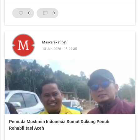
favorite_border
0
chat_bubble_outline
0
Masyarakat.net
13 Jan 2026 - 13:44:35
Pemuda Muslimin Indonesia Sumut Dukung Penuh
Rehabilitasi Aceh