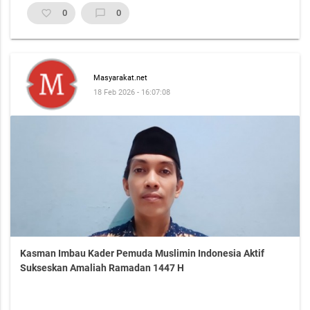
favorite_border
0
chat_bubble_outline
0
Masyarakat.net
18 Feb 2026 - 16:07:08
Kasman Imbau Kader Pemuda Muslimin Indonesia Aktif
Sukseskan Amaliah Ramadan 1447 H