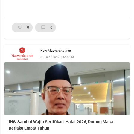
favorite_border
0
chat_bubble_outline
0
New Masyarakat.net
31 Des 2025 - 06:07:43
IHW Sambut Wajib Sertifikasi Halal 2026, Dorong Masa
Berlaku Empat Tahun