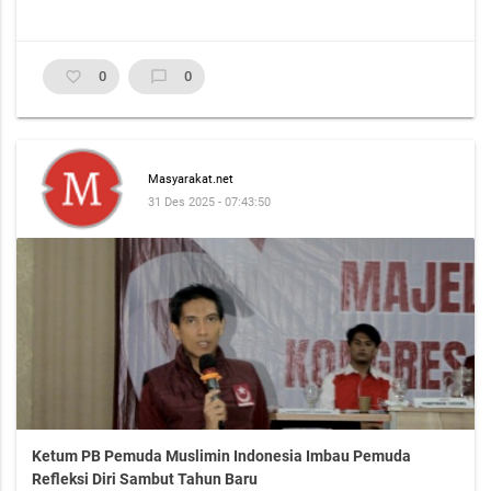
favorite_border
0
chat_bubble_outline
0
Masyarakat.net
31 Des 2025 - 07:43:50
Ketum PB Pemuda Muslimin Indonesia Imbau Pemuda
Refleksi Diri Sambut Tahun Baru