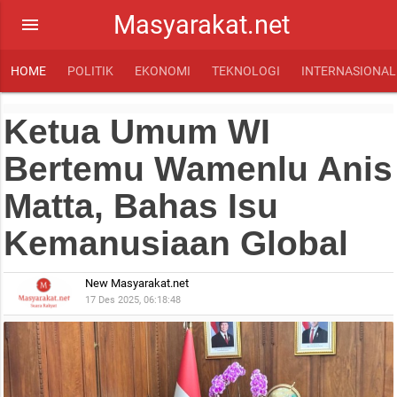
Masyarakat.net
menu
HOME
POLITIK
EKONOMI
TEKNOLOGI
INTERNASIONAL
Ketua Umum WI
Bertemu Wamenlu Anis
Matta, Bahas Isu
Kemanusiaan Global
New Masyarakat.net
17 Des 2025, 06:18:48