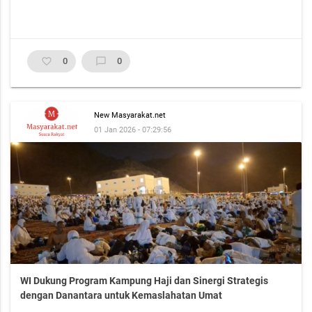
favorite_border
0
chat_bubble_outline
0
New Masyarakat.net
01 Jan 2026 - 07:29:56
WI Dukung Program Kampung Haji dan Sinergi Strategis
dengan Danantara untuk Kemaslahatan Umat