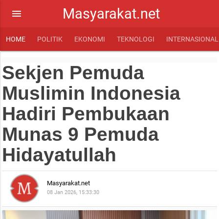
Masyarakat.net
menu
HOME
POLITIK
EKONOMI
TEKNOLOGI
INTERNASIONAL
Sekjen Pemuda
Muslimin Indonesia
Hadiri Pembukaan
Munas 9 Pemuda
Hidayatullah
Masyarakat.net
08 Jan 2026, 15:33:30