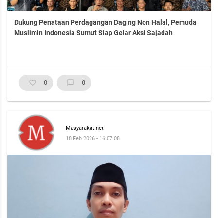
Dukung Penataan Perdagangan Daging Non Halal, Pemuda
Muslimin Indonesia Sumut Siap Gelar Aksi Sajadah
favorite_border
0
chat_bubble_outline
0
Masyarakat.net
18 Feb 2026 - 16:07:08