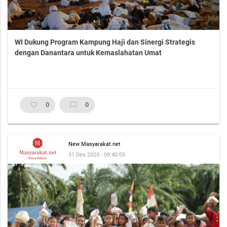
WI Dukung Program Kampung Haji dan Sinergi Strategis
dengan Danantara untuk Kemaslahatan Umat
favorite_border
0
chat_bubble_outline
0
New Masyarakat.net
31 Des 2025 - 09:40:05