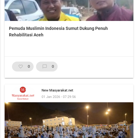
Pemuda Muslimin Indonesia Sumut Dukung Penuh
Rehabilitasi Aceh
favorite_border
0
chat_bubble_outline
0
New Masyarakat.net
01 Jan 2026 - 07:29:56