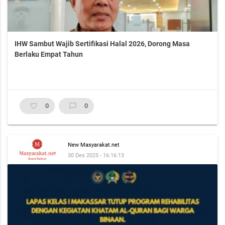
IHW Sambut Wajib Sertifikasi Halal 2026, Dorong Masa
Berlaku Empat Tahun
favorite_border
0
chat_bubble_outline
0
New Masyarakat.net
30 Des 2025 - 16:16:13