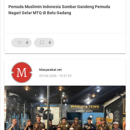
Pemuda Muslimin Indonesia Sumbar Gandeng Pemuda
Nagari Gelar MTQ di Batu Gadang
favorite_border
0
chat_bubble_outline
0
Masyarakat.net
25 Feb 2026 - 10:37:53