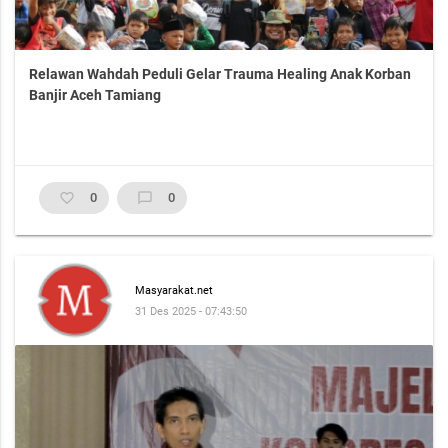
Relawan Wahdah Peduli Gelar Trauma Healing Anak Korban
Banjir Aceh Tamiang
favorite_border
0
chat_bubble_outline
0
Masyarakat.net
31 Des 2025 - 07:43:50