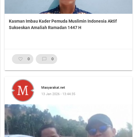
Kasman Imbau Kader Pemuda Muslimin Indonesia Aktif
Sukseskan Amaliah Ramadan 1447 H
favorite_border
0
chat_bubble_outline
0
Masyarakat.net
13 Jan 2026 - 13:44:35