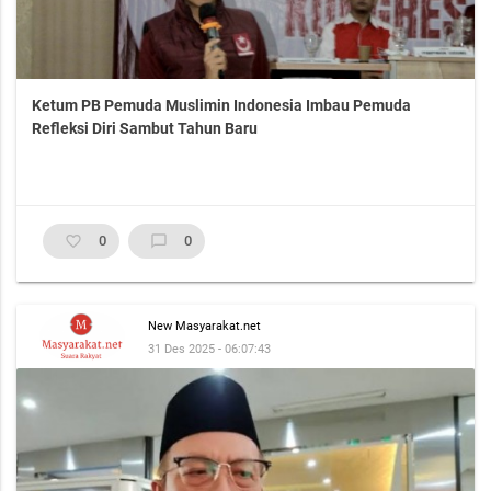
Ketum PB Pemuda Muslimin Indonesia Imbau Pemuda
Refleksi Diri Sambut Tahun Baru
favorite_border
0
chat_bubble_outline
0
New Masyarakat.net
31 Des 2025 - 06:07:43