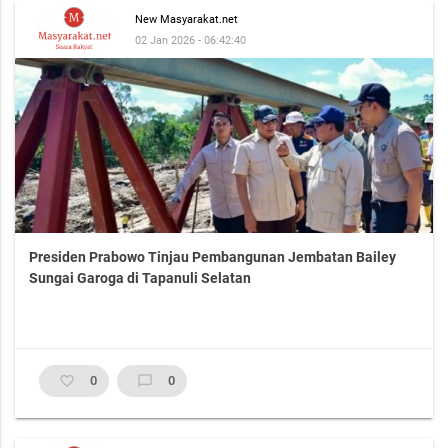
New Masyarakat.net
02 Jan 2026 - 06:42:40
Presiden Prabowo Tinjau Pembangunan Jembatan Bailey
Sungai Garoga di Tapanuli Selatan
favorite_border
0
chat_bubble_outline
0