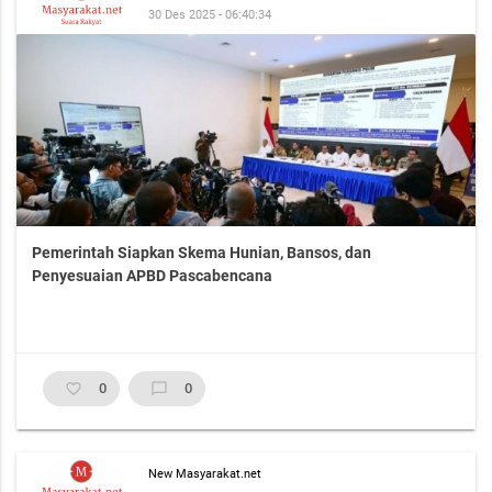
30 Des 2025 - 06:40:34
Pemerintah Siapkan Skema Hunian, Bansos, dan
Penyesuaian APBD Pascabencana
favorite_border
0
chat_bubble_outline
0
New Masyarakat.net