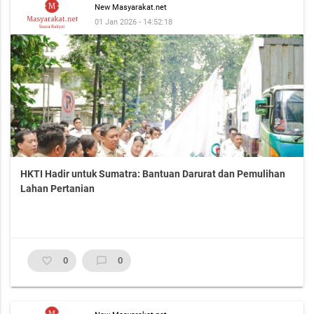
New Masyarakat.net
01 Jan 2026 - 14:52:18
HKTI Hadir untuk Sumatra: Bantuan Darurat dan Pemulihan
Lahan Pertanian
favorite_border
0
chat_bubble_outline
0