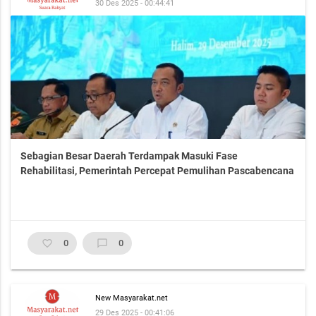
30 Des 2025 - 00:44:41
Sebagian Besar Daerah Terdampak Masuki Fase
Rehabilitasi, Pemerintah Percepat Pemulihan Pascabencana
favorite_border
0
chat_bubble_outline
0
New Masyarakat.net
29 Des 2025 - 00:41:06