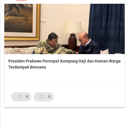
Presiden Prabowo Percepat Kampung Haji dan Hunian Warga
Terdampak Bencana
favorite_border
0
chat_bubble_outline
0