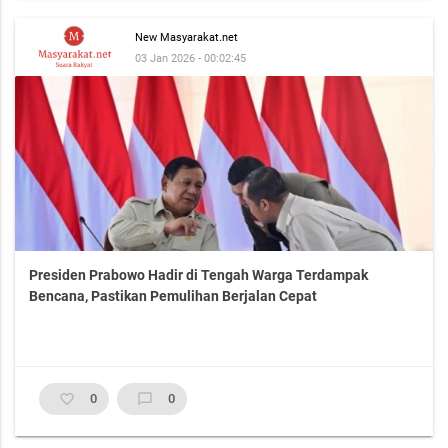
New Masyarakat.net
03 Jan 2026 - 00:02:45
Presiden Prabowo Hadir di Tengah Warga Terdampak
Bencana, Pastikan Pemulihan Berjalan Cepat
favorite_border
0
chat_bubble_outline
0