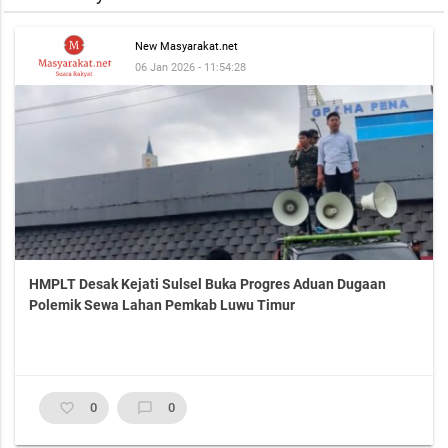
New Masyarakat.net
06 Jan 2026 - 11:54:28
HMPLT Desak Kejati Sulsel Buka Progres Aduan Dugaan
Polemik Sewa Lahan Pemkab Luwu Timur
favorite_border
0
chat_bubble_outline
0