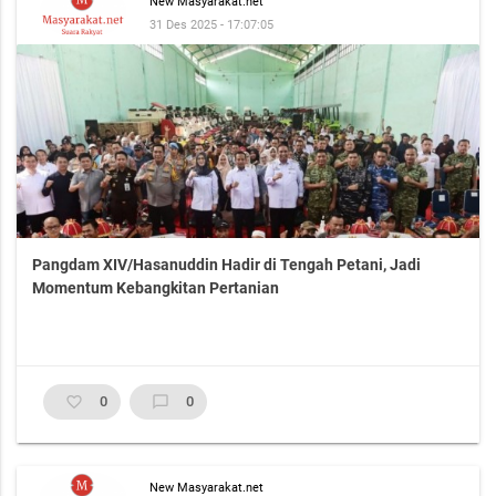
New Masyarakat.net
31 Des 2025 - 17:07:05
Pangdam XIV/Hasanuddin Hadir di Tengah Petani, Jadi
Momentum Kebangkitan Pertanian
favorite_border
0
chat_bubble_outline
0
New Masyarakat.net