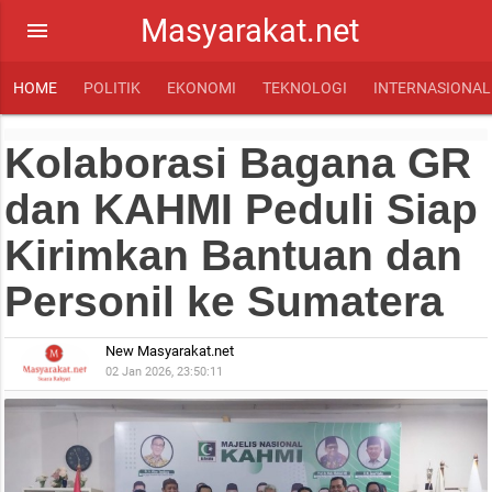
Masyarakat.net
menu
HOME
POLITIK
EKONOMI
TEKNOLOGI
INTERNASIONAL
Kolaborasi Bagana GR
dan KAHMI Peduli Siap
Kirimkan Bantuan dan
Personil ke Sumatera
New Masyarakat.net
02 Jan 2026, 23:50:11