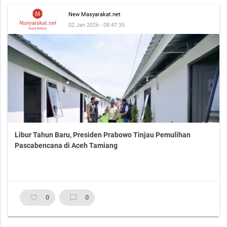
New Masyarakat.net
02 Jan 2026 - 08:47:35
Libur Tahun Baru, Presiden Prabowo Tinjau Pemulihan
Pascabencana di Aceh Tamiang
favorite_border
0
chat_bubble_outline
0