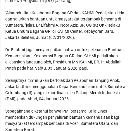
Istimewa Yogyakarta (DIY) (4 orang).
"Alhamdulillah Kolaborasi Bagana GR dan KAHMI Peduli, siap kirim
dan salurkan bantuan untuk masyarakat terdampak bencana di
Sumatera, "jelas, Dr Elfahmi A. Noor Aziz, SP. OG (K) Onk, selaku
Ketua Umum Bagana GR, di KAHMI Center, Kebayoran Baru,
Jakarta Selatan, Jumat (02/01/2026).
Dr. Elfahmi juga menyampaikan bahwa untuk pelepasan Bantuan
Kemamusiaan, Kolaborasi Bagana GR dan KAHMI peduli akan
dilepaskan langsung oleh, Presidium MN KAHMI, DR. Ir. Abdullah
Puteh pada hari Sabtu, 03 Januari 2026, pagi.
Selanjutnya, tim ini akan bertolak dari Pelabuhan Tanjung Priok,
Jakarta Utara menggunakan Kapal Kemanusiaan untuk Sumatera
Gelombang (II) yang di koordinasi oleh Palang Merah Indonesia
(PMI), pada Ahad, 04 Januari 2026.
Sebagaimana diketahui bahwa PMI bersama Kalla Lines
memberikan dukungan penyaluran bantuan kemanusiaan bagi
masyarakat terdampak bencana di Aceh, Sumatera Utara, dan
Sumatera Barat.