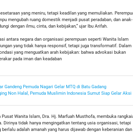
esetaraan yang meniru, tetapi keadilan yang memuliakan. Perempu
pu mengubah ruang domestik menjadi pusat peradaban, dan anak-
ngi dengan ilmu, cinta, dan kebijakan,” ujar Ibu Arifah.
asi antara negara dan organisasi perempuan seperti Wanita Islam
gan yang tidak hanya responsif, tetapi juga transformatif. Dalam
di fondasi yang menguatkan arah kebijakan: bahwa advokasi bukan
berakar pada iman dan keadaban
r Gandeng Pemuda Nagari Gelar MTQ di Batu Gadang
ng Non Halal, Pemuda Muslimin Indonesia Sumut Siap Gelar Aksi
Pusat Wanita Islam, Dra. Hj. Marfuah Musthofa, membuka rangkai
Dirinya tidak hanya mengingatkan tentang usia organisasi, tetapi
 berlalu adalah amanah yang harus dijawab dengan keberanian dan