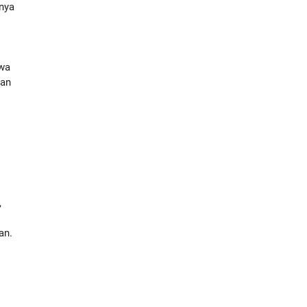
nya
hwa
tan
,
an.