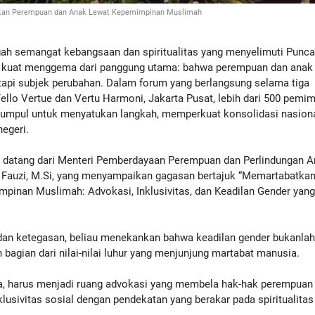
an Perempuan dan Anak Lewat Kepemimpinan Muslimah
h semangat kebangsaan dan spiritualitas yang menyelimuti Punc
an kuat menggema dari panggung utama: bahwa perempuan dan anak
etapi subjek perubahan. Dalam forum yang berlangsung selama tiga
Yello Vertue dan Vertu Harmoni, Jakarta Pusat, lebih dari 500 pemi
kumpul untuk menyatukan langkah, memperkuat konsolidasi nasiona
egeri.
datang dari Menteri Pemberdayaan Perempuan dan Perlindungan 
ri Fauzi, M.Si, yang menyampaikan gagasan bertajuk “Memartabatka
inan Muslimah: Advokasi, Inklusivitas, dan Keadilan Gender yan
dan ketegasan, beliau menekankan bahwa keadilan gender bukanla
bagian dari nilai-nilai luhur yang menjunjung martabat manusia.
, harus menjadi ruang advokasi yang membela hak-hak perempuan
lusivitas sosial dengan pendekatan yang berakar pada spiritualitas