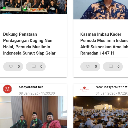
Dukung Penataan
Kasman Imbau Kader
Perdagangan Daging Non
Pemuda Muslimin Indone
Halal, Pemuda Muslimin
Aktif Sukseskan Amalia
Indonesia Sumut Siap Gelar
Ramadan 1447 H
Aksi Sajadah
favorite_border
0
chat_bubble_outline
0
favorite_border
0
chat_bubble_outline
0
Masyarakat.net
New Masyarakat.net
08 Jan 2026 - 15:33:30
01 Jan 2026 - 07:29