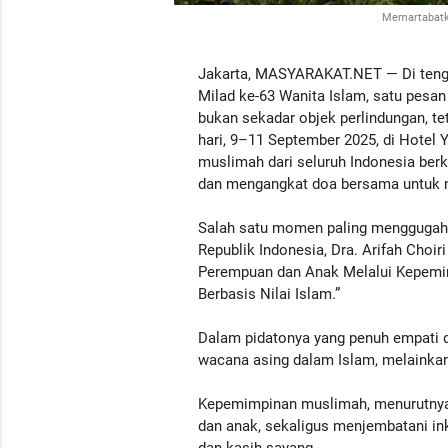
Memartabatk
Jakarta, MASYARAKAT.NET — Di tenga
Milad ke-63 Wanita Islam, satu pes
bukan sekadar objek perlindungan, t
hari, 9–11 September 2025, di Hotel 
muslimah dari seluruh Indonesia ber
dan mengangkat doa bersama untuk n
Salah satu momen paling menggugah 
Republik Indonesia, Dra. Arifah Choi
Perempuan dan Anak Melalui Kepemimp
Berbasis Nilai Islam.”
Dalam pidatonya yang penuh empati 
wacana asing dalam Islam, melainkan 
Kepemimpinan muslimah, menurutnya
dan anak, sekaligus menjembatani ink
dan kasih sayang