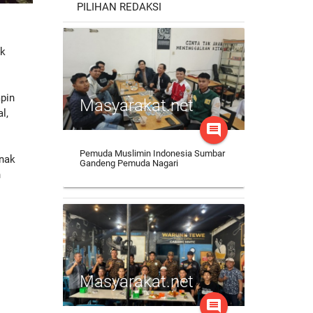
PILIHAN REDAKSI
ak
mpin
Masyarakat.net
l,
comment
Pemuda Muslimin Indonesia Sumbar
Anak
Gandeng Pemuda Nagari
n
g
h
Masyarakat.net
comment