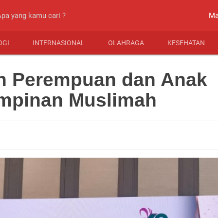
close
Ma
OGI
INTERNASIONAL
OLAHRAGA
KESEHATAN
n Perempuan dan Anak
mpinan Muslimah