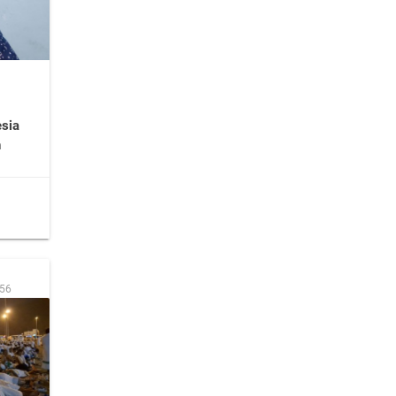
sia
h
:56