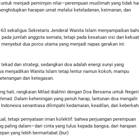
r untuk menjadi pemimpin nilai—perempuan muslimah yang tidak ha
menghidupkan harapan umat melalui keteladanan, keimanan, dan
ke-63 sekaligus Sekretaris Jenderal Wanita Islam menyampaikan ba
 pada jumlah anggota semata, tetapi pada kesatuan visi dan kekua
Ia menyebut dua poros utama yang menjadi napas gerakan ini:
tekad dan strategi, sedangkan doa adalah energi sunyi yang
ya menjadikan Wanita Islam tetap lentur namun kokoh, mampu
etenangan dan ketegasan.
g hati, rangkaian Milad diakhiri dengan Doa Bersama untuk Negeri
Ahmad. Dalam keheningan yang penuh harap, lantunan doa mengalir
 Indonesia senantiasa dilimpahi kedamaian, keadilan, dan keberkah
tual, tetapi pernyataan iman kolektif: bahwa perjuangan perempuan
ng paling dalam—dari cinta yang tulus kepada bangsa, dari harapan
pan yang lebih bermartabat.(bur)