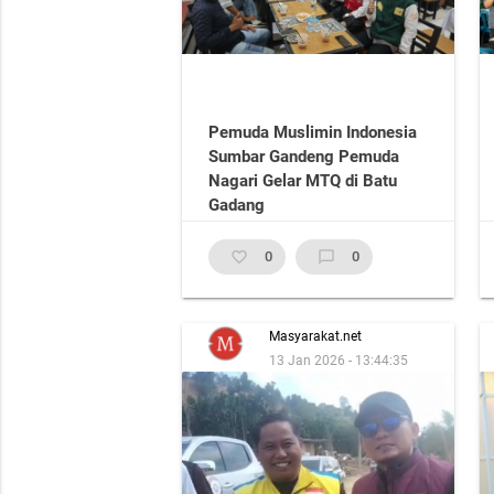
Pemuda Muslimin Indonesia
Sumbar Gandeng Pemuda
Nagari Gelar MTQ di Batu
Gadang
favorite_border
0
chat_bubble_outline
0
Masyarakat.net
13 Jan 2026 - 13:44:35