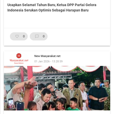
Ucapkan Selamat Tahun Baru, Ketua DPP Partai Gelora
Indonesia Serukan Optimis Sebagai Harapan Baru
favorite_border
0
chat_bubble_outline
0
New Masyarakat.net
01 Jan 2026 - 13:28:59