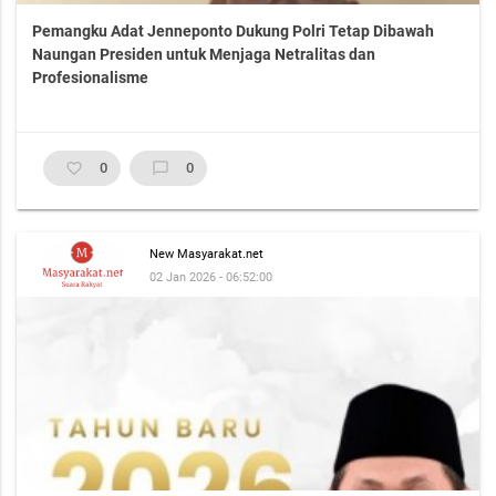
Pemangku Adat Jenneponto Dukung Polri Tetap Dibawah
Naungan Presiden untuk Menjaga Netralitas dan
Profesionalisme
favorite_border
0
chat_bubble_outline
0
New Masyarakat.net
02 Jan 2026 - 06:52:00