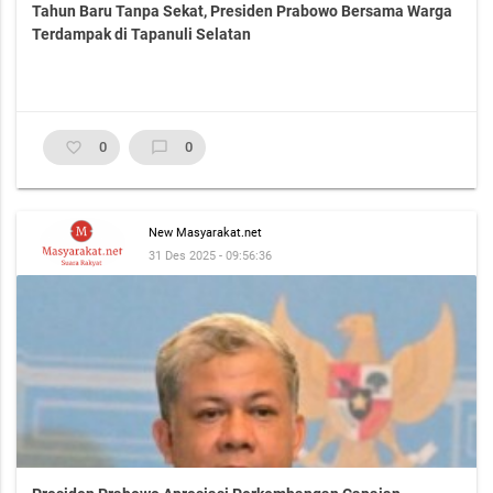
Tahun Baru Tanpa Sekat, Presiden Prabowo Bersama Warga
Terdampak di Tapanuli Selatan
favorite_border
0
chat_bubble_outline
0
New Masyarakat.net
31 Des 2025 - 09:56:36