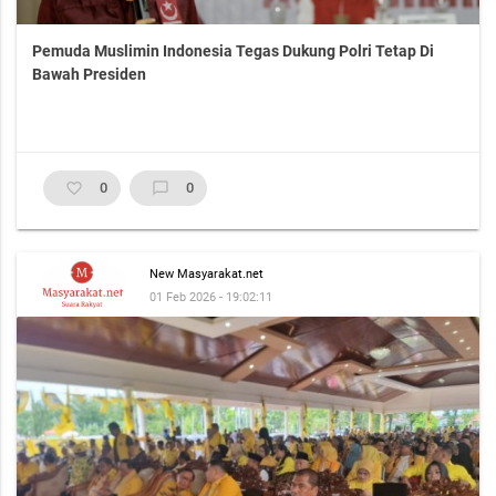
Pemuda Muslimin Indonesia Tegas Dukung Polri Tetap Di
Bawah Presiden
favorite_border
0
chat_bubble_outline
0
New Masyarakat.net
01 Feb 2026 - 19:02:11