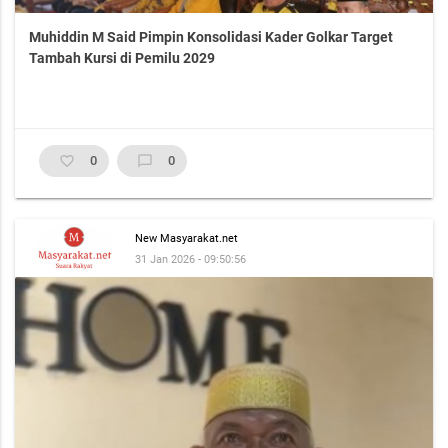
Muhiddin M Said Pimpin Konsolidasi Kader Golkar Target
Tambah Kursi di Pemilu 2029
favorite_border
0
chat_bubble_outline
0
New Masyarakat.net
31 Jan 2026 - 09:50:56