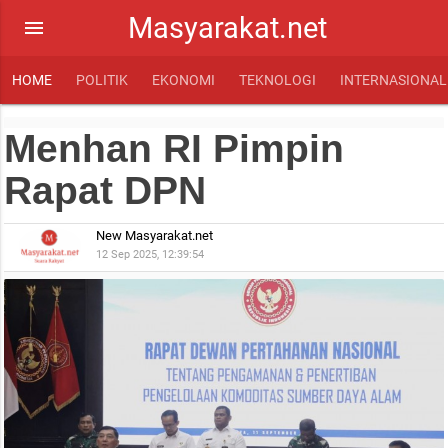
Masyarakat.net
menu
HOME
POLITIK
EKONOMI
TEKNOLOGI
INTERNASIONAL
Menhan RI Pimpin
Rapat DPN
New Masyarakat.net
12 Sep 2025, 12:39:54