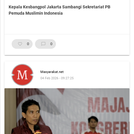
Kepala Kesbangpol Jakarta Sambangi Sekretariat PB
Pemuda Muslimin Indonesia
favorite_border
0
chat_bubble_outline
0
Masyarakat.net
04 Feb 2026 - 09:27:25