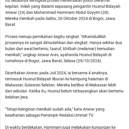
Itu sebabnya seringkali proses menemukan jodoh diwarnai
kejutan. Inilah yang dialami sepasang pengantin Husnul Bidayah
Anwar (24) dan Muhammad Hammam Abdul Qoyyim (28).
Mereka menikah pada Sabtu, 26 Oktober 2024 di Bogor, Jawa
Barat.
Proses menuju pernikahan begitu singkat. "Alhamdulillah
prosesnya ini sangat dimudahkan dan singkat. Hanya sekitar dua
bulan dari awal bertemu, taaruf, khitbah (melamar) kemudian
menikah," ungkap Anwar Aras, ayahanda Husnul Bidayah di
rumahnya di Bogor, Jawa Barat, Selasa (29/10/2024).
Diceritakan Anwar, pada Juli 2024, ia bersama 4 anaknya,
termasuk Husnul Bidayah liburan ke kampung halaman di
Makassar, Sulawesi Selatan. Mereka berlibur di Makassar lebih
dari sebulan. Ketika itu, Husnul belum terbayangkan akan bertemu
belahan jiwa.
"Tetapi keinginan menikah sudah ada," kata Anwar yang
keseharian sebagai Pemimpin Redaksi Ummat TV.
Di waktu berdekatan, Hammam juga melakukan kunjungan ke