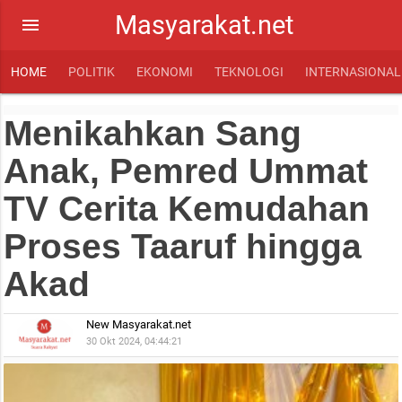
Masyarakat.net
menu
HOME
POLITIK
EKONOMI
TEKNOLOGI
INTERNASIONAL
Menikahkan Sang
Anak, Pemred Ummat
TV Cerita Kemudahan
Proses Taaruf hingga
Akad
New Masyarakat.net
30 Okt 2024, 04:44:21