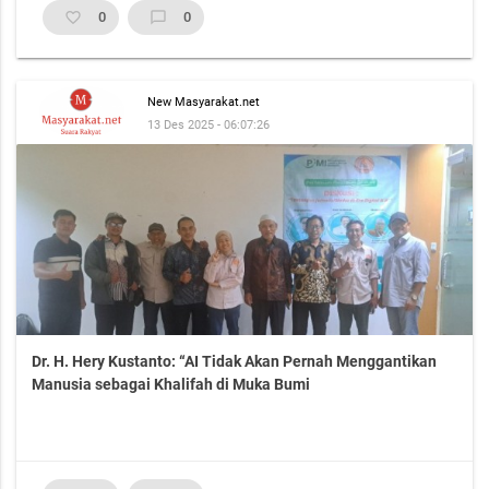
favorite_border
0
chat_bubble_outline
0
New Masyarakat.net
13 Des 2025 - 06:07:26
Dr. H. Hery Kustanto: “AI Tidak Akan Pernah Menggantikan
Manusia sebagai Khalifah di Muka Bumi