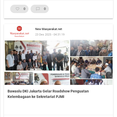
favorite_border
0
chat_bubble_outline
0
New Masyarakat.net
23 Des 2025 - 04:31:19
Bawaslu DKI Jakarta Gelar Roadshow Penguatan
Kelembagaan ke Sekretariat PJMI