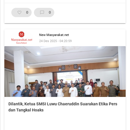
favorite_border
0
chat_bubble_outline
0
New Masyarakat.net
24 Des 2025 - 04:20:59
Dilantik, Ketua SMSI Luwu Chaeruddin Suarakan Etika Pers
dan Tangkal Hoaks