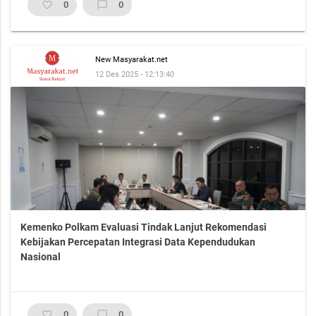
favorite_border
0
chat_bubble_outline
0
New Masyarakat.net
12 Des 2025 - 12:13:40
Kemenko Polkam Evaluasi Tindak Lanjut Rekomendasi
Kebijakan Percepatan Integrasi Data Kependudukan
Nasional
favorite_border
0
chat_bubble_outline
0