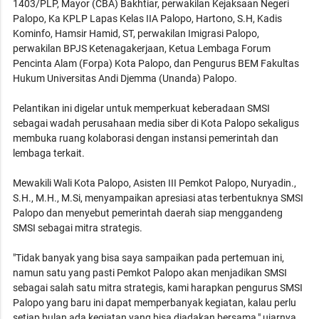
1403/PLP, Mayor (CBA) Bakhtiar, perwakilan Kejaksaan Negeri
Palopo, Ka KPLP Lapas Kelas IIA Palopo, Hartono, S.H, Kadis
Kominfo, Hamsir Hamid, ST, perwakilan Imigrasi Palopo,
perwakilan BPJS Ketenagakerjaan, Ketua Lembaga Forum
Pencinta Alam (Forpa) Kota Palopo, dan Pengurus BEM Fakultas
Hukum Universitas Andi Djemma (Unanda) Palopo.
Pelantikan ini digelar untuk memperkuat keberadaan SMSI
sebagai wadah perusahaan media siber di Kota Palopo sekaligus
membuka ruang kolaborasi dengan instansi pemerintah dan
lembaga terkait.
Mewakili Wali Kota Palopo, Asisten III Pemkot Palopo, Nuryadin.,
S.H., M.H., M.Si, menyampaikan apresiasi atas terbentuknya SMSI
Palopo dan menyebut pemerintah daerah siap menggandeng
SMSI sebagai mitra strategis.
"Tidak banyak yang bisa saya sampaikan pada pertemuan ini,
namun satu yang pasti Pemkot Palopo akan menjadikan SMSI
sebagai salah satu mitra strategis, kami harapkan pengurus SMSI
Palopo yang baru ini dapat memperbanyak kegiatan, kalau perlu
setiap bulan ada kegiatan yang bisa diadakan bersama," ujarnya.