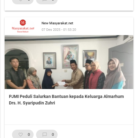
New Masyarakat.net
07 Des 2025 - 01:53:20
PJMI Peduli Salurkan Bantuan kepada Keluarga Almarhum
Drs. H. Syaripudin Zuhri
favorite_border
0
chat_bubble_outline
0