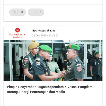
favorite_border
0
chat_bubble_outline
0
New Masyarakat.net
24 Des 2025 - 20:42:02
Pimpin Penyerahan Tugas Kapendam XIV/Hsn, Pangdam
Dorong Sinergi Penerangan dan Media