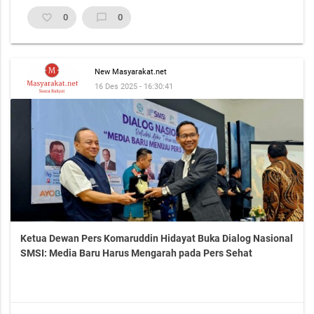
favorite_border
0
chat_bubble_outline
0
New Masyarakat.net
16 Des 2025 - 16:30:41
Ketua Dewan Pers Komaruddin Hidayat Buka Dialog Nasional
SMSI: Media Baru Harus Mengarah pada Pers Sehat