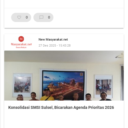
favorite_border
0
chat_bubble_outline
0
New Masyarakat.net
27 Des 2025 - 15:43:28
Konsolidasi SMSI Sulsel, Bicarakan Agenda Prioritas 2026