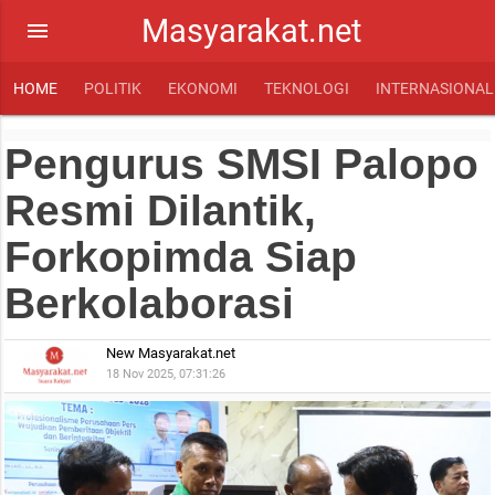
Masyarakat.net
menu
HOME
POLITIK
EKONOMI
TEKNOLOGI
INTERNASIONAL
Pengurus SMSI Palopo
Resmi Dilantik,
Forkopimda Siap
Berkolaborasi
New Masyarakat.net
18 Nov 2025, 07:31:26