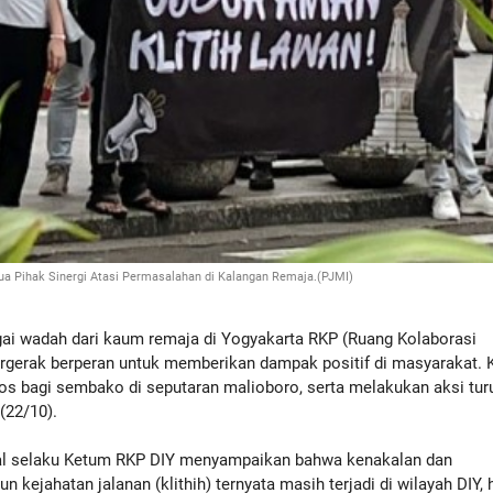
ua Pihak Sinergi Atasi Permasalahan di Kalangan Remaja.(PJMI)
 wadah dari kaum remaja di Yogyakarta RKP (Ruang Kolaborasi
ergerak berperan untuk memberikan dampak positif di masyarakat. K
os bagi sembako di seputaran malioboro, serta melakukan aksi tur
 (22/10).
sal selaku Ketum RKP DIY menyampaikan bahwa kenakalan dan
 kejahatan jalanan (klithih) ternyata masih terjadi di wilayah DIY, 