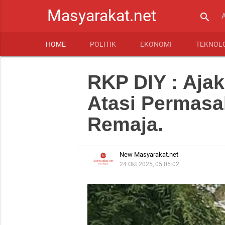
Masyarakat.net
search
HOME
POLITIK
EKONOMI
TEKNOL
RKP DIY : Aja
Atasi Permasa
Remaja.
New Masyarakat.net
24 Okt 2025, 05:05:02