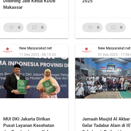
Didorong Jadi Ketua KDDB
2025
Makassar
favorite_border
0
chat_bubble_outline
0
favorite_border
0
chat_bubble_outline
0
New Masyarakat.net
New Masyarakat.net
11 Des 2025 - 08:15:35
07 Des 2025 - 17:08
MUI DKI Jakarta Dirikan
Jamaah Masjid Al Akbar
Pusat Layanan Kesehatan
Gelar Tadabur Alam di I