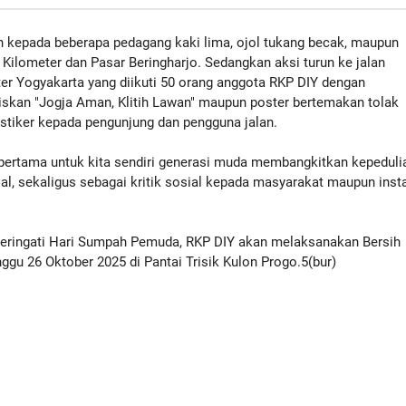
 kepada beberapa pedagang kaki lima, ojol tukang becak, maupun
Kilometer dan Pasar Beringharjo. Sedangkan aksi turun ke jalan
er Yogyakarta yang diikuti 50 orang anggota RKP DIY dengan
skan "Jogja Aman, Klitih Lawan" maupun poster bertemakan tolak
tiker kepada pengunjung dan pengguna jalan.
, pertama untuk kita sendiri generasi muda membangkitkan kepeduli
l, sekaligus sebagai kritik sosial kepada masyarakat maupun inst
ringati Hari Sumpah Pemuda, RKP DIY akan melaksanakan Bersih
gu 26 Oktober 2025 di Pantai Trisik Kulon Progo.5(bur)