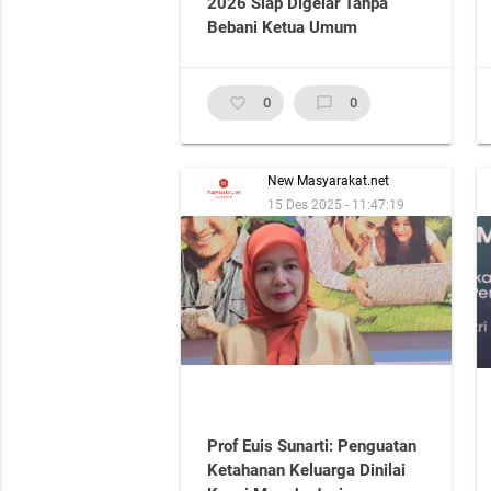
2026 Siap Digelar Tanpa
Bebani Ketua Umum
favorite_border
0
chat_bubble_outline
0
New Masyarakat.net
15 Des 2025 - 11:47:19
Prof Euis Sunarti: Penguatan
Ketahanan Keluarga Dinilai