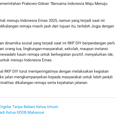
 Pemerintahan Prabowo-Gibran "Bersama Indonesia Maju Menuju
tuk menuju Indonesia Emas 2025, namun yang terjadi saat ini
dikalangan remaja masih jauh dari tujuan itu, terlebih Jogja dengan
an dinamika sosial yang terjadi saat ini RKP DIY berpandangan perl
dari orang tua, lingkungan-masyarakat, sekolah, maupun instansi
ewadahi kaum remaja untuk berkegiatan positif, menyalurkan ide,
p untuk menuju Indonesia Emas.
nal RKP DIY turut memperingatinya dengan melaksakan kegiatan
 ke jalan mengkampanyekan kepada masyarakat untuk lebih peduli
nalitas dikalangan remaja serta kejahatan jalanan.
Digelar Tanpa Bebani Ketua Umum
 Jadi Ketua KDDB Makassar