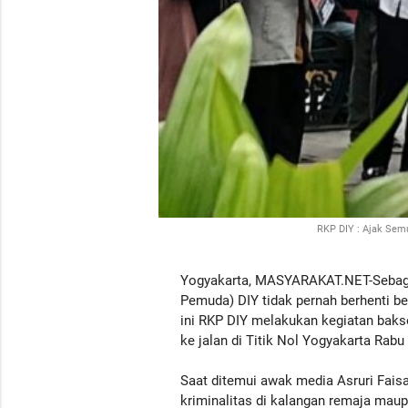
RKP DIY : Ajak Sem
Yogyakarta, MASYARAKAT.NET-Sebagai
Pemuda) DIY tidak pernah berhenti b
ini RKP DIY melakukan kegiatan baks
ke jalan di Titik Nol Yogyakarta Rabu
Saat ditemui awak media Asruri Fai
kriminalitas di kalangan remaja maupun