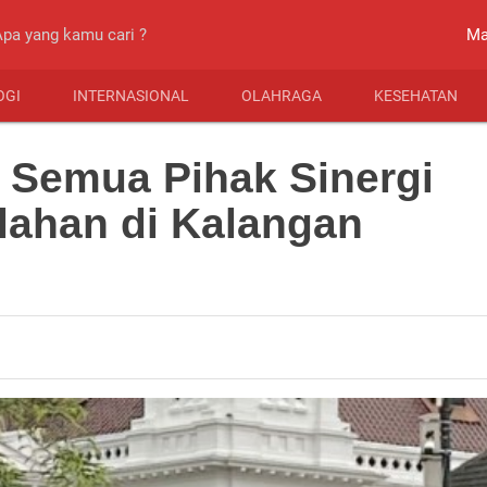
close
Ma
OGI
INTERNASIONAL
OLAHRAGA
KESEHATAN
k Semua Pihak Sinergi
lahan di Kalangan