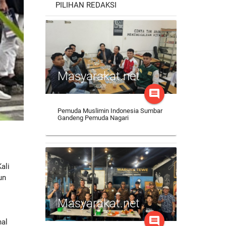
PILIHAN REDAKSI
Masyarakat.net
comment
Pemuda Muslimin Indonesia Sumbar
Gandeng Pemuda Nagari
ali
un
Masyarakat.net
comment
hal