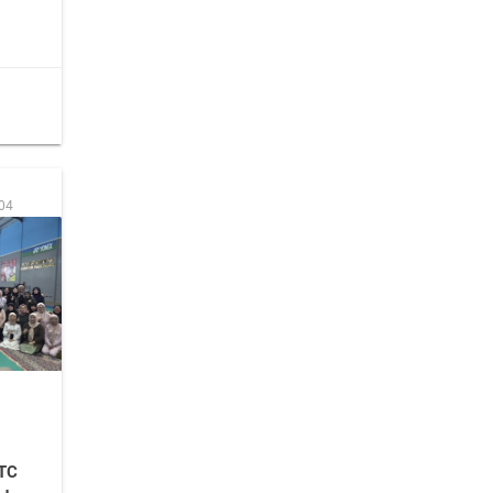
:04
STC