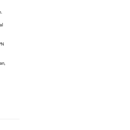
h.
al
PN
an,