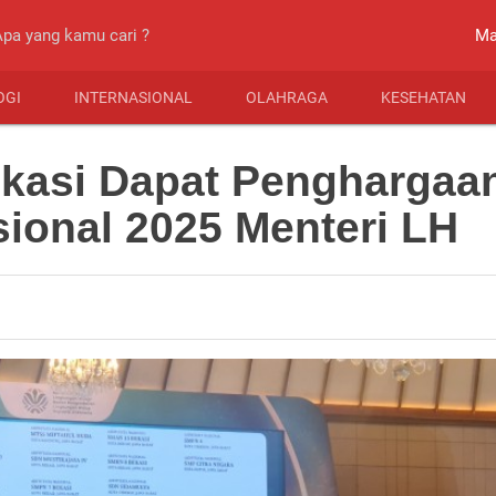
close
Ma
OGI
INTERNASIONAL
OLAHRAGA
KESEHATAN
kasi Dapat Penghargaa
sional 2025 Menteri LH