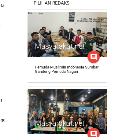
PILIHAN REDAKSI
ata
a
Masyarakat.net
comment
Pemuda Muslimin Indonesia Sumbar
Gandeng Pemuda Nagari
.
g
aga
Masyarakat.net
comment