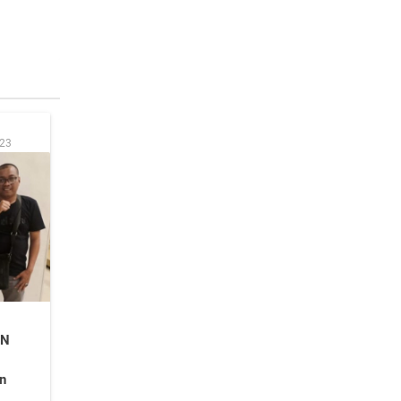
:23
KN
n