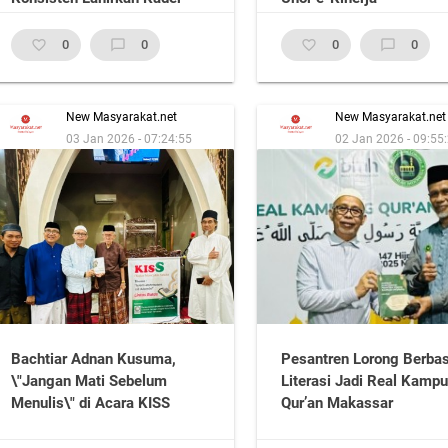
Berkarya dan Berbudaya
favorite_border
0
chat_bubble_outline
0
favorite_border
0
chat_bubble_outline
0
New Masyarakat.net
New Masyarakat.net
03 Jan 2026 - 07:24:55
02 Jan 2026 - 09:55
Bachtiar Adnan Kusuma,
Pesantren Lorong Berbas
\"Jangan Mati Sebelum
Literasi Jadi Real Kamp
Menulis\" di Acara KISS
Qur’an Makassar