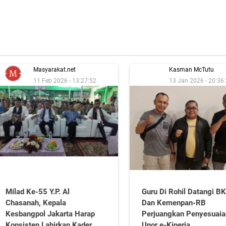
Masyarakat.net
Kasman McTutu
11 Feb 2026 - 13:27:52
13 Jan 2026 - 20:36
Milad Ke-55 Y.P. Al
Guru Di Rohil Datangi B
Chasanah, Kepala
Dan Kemenpan-RB
Kesbangpol Jakarta Harap
Perjuangkan Penyesuaia
Konsisten Lahirkan Kader
Unor e-Kinerja