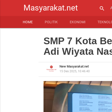
Masyarakat.net
search
HOME
POLITIK
EKONOMI
TEKNOL
SMP 7 Kota Be
Adi Wiyata Na
New Masyarakat.net
15 Des 2025, 10:46:40