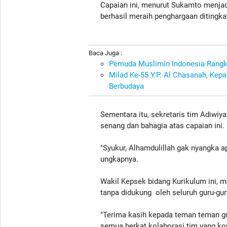
Capaian ini, menurut Sukamto menjad
berhasil meraih penghargaan ditingka
Baca Juga :
Pemuda Muslimin Indonesia Rangk
Milad Ke-55 Y.P. Al Chasanah, Kep
Berbudaya
Sementara itu, sekretaris tim Adiwi
senang dan bahagia atas capaian ini.
"Syukur, Alhamdulillah gak nyangka 
ungkapnya.
Wakil Kepsek bidang Kurikulum ini, m
tanpa didukung oleh seluruh guru-guru
"Terima kasih kepada teman teman gur
semua berkat kolaborasi tim yang k