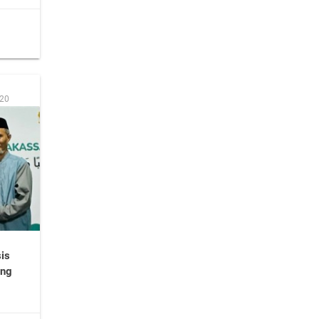
:20
is
ung