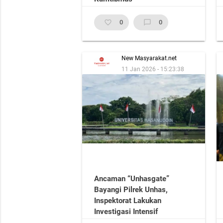
favorite_border
0
chat_bubble_outline
0
New Masyarakat.net
11 Jan 2026 - 15:23:38
Ancaman “Unhasgate”
Bayangi Pilrek Unhas,
Inspektorat Lakukan
Investigasi Intensif