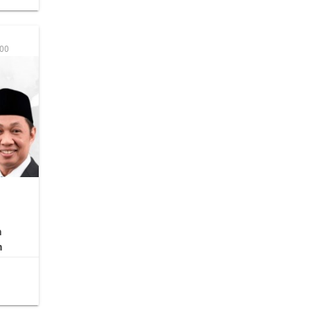
:00
n
n