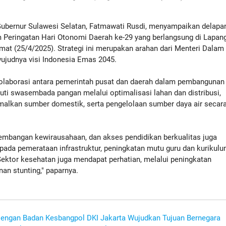
bernur Sulawesi Selatan, Fatmawati Rusdi, menyampaikan delapa
m Peringatan Hari Otonomi Daerah ke-29 yang berlangsung di Lapan
mat (25/4/2025). Strategi ini merupakan arahan dari Menteri Dalam
ujudnya visi Indonesia Emas 2045.
laborasi antara pemerintah pusat dan daerah dalam pembangunan
puti swasembada pangan melalui optimalisasi lahan dan distribusi,
alkan sumber domestik, serta pengelolaan sumber daya air secar
embangan kewirausahaan, dan akses pendidikan berkualitas juga
pada pemerataan infrastruktur, peningkatan mutu guru dan kurikulu
Sektor kesehatan juga mendapat perhatian, melalui peningkatan
anan stunting," paparnya.
 Dengan Badan Kesbangpol DKI Jakarta Wujudkan Tujuan Bernegara