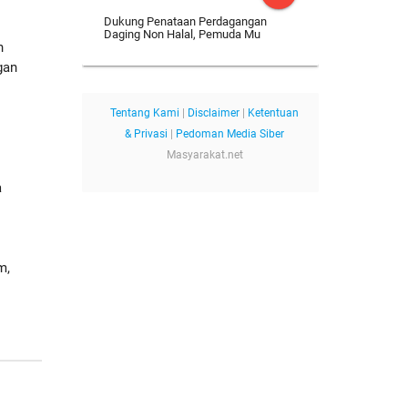
Dukung Penataan Perdagangan
Daging Non Halal, Pemuda Mu
n
gan
Tentang Kami
|
Disclaimer
|
Ketentuan
& Privasi
|
Pedoman Media Siber
Masyarakat.net
a
m,