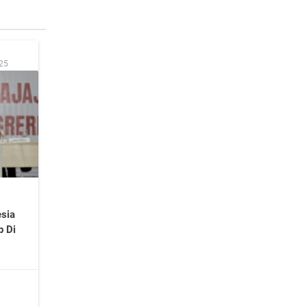
:25
sia
p Di