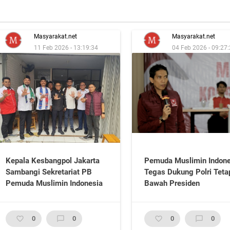
Masyarakat.net
Masyarakat.net
11 Feb 2026 - 13:19:34
04 Feb 2026 - 09:27
Kepala Kesbangpol Jakarta
Pemuda Muslimin Indone
Sambangi Sekretariat PB
Tegas Dukung Polri Teta
Pemuda Muslimin Indonesia
Bawah Presiden
favorite_border
0
chat_bubble_outline
0
favorite_border
0
chat_bubble_outline
0