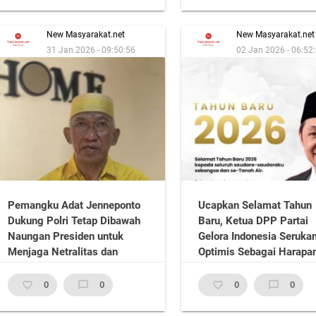
New Masyarakat.net
New Masyarakat.net
31 Jan 2026 - 09:50:56
02 Jan 2026 - 06:52
Pemangku Adat Jenneponto
Ucapkan Selamat Tahun
Dukung Polri Tetap Dibawah
Baru, Ketua DPP Partai
Naungan Presiden untuk
Gelora Indonesia Seruka
Menjaga Netralitas dan
Optimis Sebagai Harapa
Profesionalisme
Baru
favorite_border
0
chat_bubble_outline
0
favorite_border
0
chat_bubble_outline
0