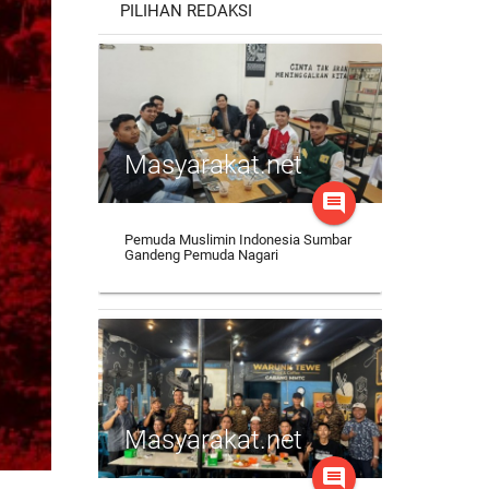
PILIHAN REDAKSI
Masyarakat.net
comment
Pemuda Muslimin Indonesia Sumbar
Gandeng Pemuda Nagari
Masyarakat.net
comment