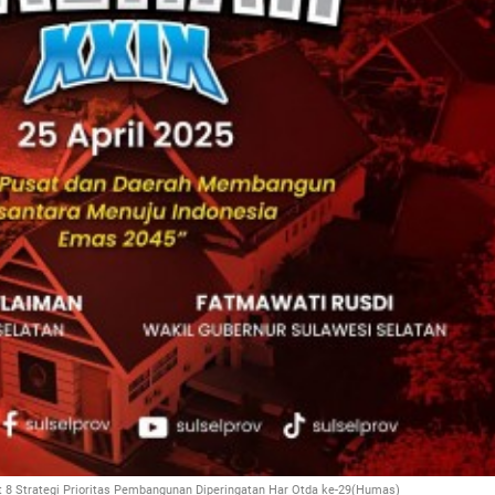
t 8 Strategi Prioritas Pembangunan Diperingatan Har Otda ke-29(Humas)