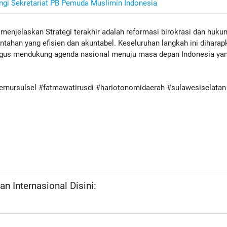
gi Sekretariat PB Pemuda Muslimin Indonesia
menjelaskan Strategi terakhir adalah reformasi birokrasi dan huku
tahan yang efisien dan akuntabel. Keseluruhan langkah ini diharap
igus mendukung agenda nasional menuju masa depan Indonesia ya
ernursulsel #fatmawatirusdi #hariotonomidaerah #sulawesiselatan
n Internasional Disini: