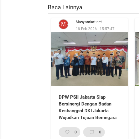
Baca Lainnya
Masyarakat.net
18 Feb 2026 - 15:57:47
DPW PSII Jakarta Siap
Bersinergi Dengan Badan
Kesbangpol DKI Jakarta
Wujudkan Tujuan Bernegara
favorite_border
0
chat_bubble_outline
0