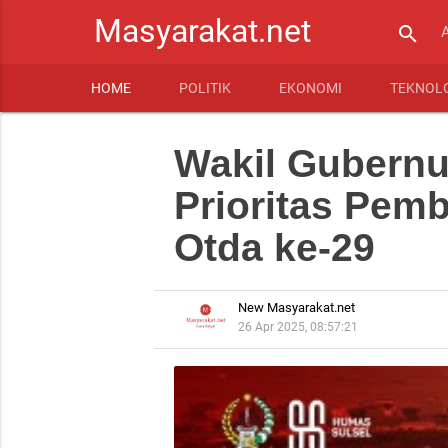
Masyarakat.net
search
HOME
POLITIK
EKONOMI
TEKNOL
Wakil Gubernur
Prioritas Pem
Otda ke-29
New Masyarakat.net
26 Apr 2025, 08:57:21