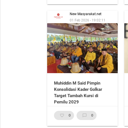
New Masyarakat.net
01 Feb 2026 - 19:02:11
Muhiddin M Said Pimpin
Konsolidasi Kader Golkar
Target Tambah Kursi di
Pemilu 2029
favorite_border
0
chat_bubble_outline
0