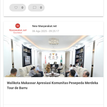
favorite_border
0
chat_bubble_outline
0
New Masyarakat.net
06 Agu 2025 - 09:25:17
Walikota Makassar Apresiasi Komunitas Pesepeda Merdeka
Tour de Barru