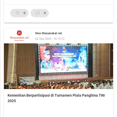
favorite_border
0
chat_bubble_outline
0
New Masyarakat.net
02 Sep 2025 - 16:15:12
Kemenhan Berpartisipasi di Turnamen Piala Panglima TNI
2025