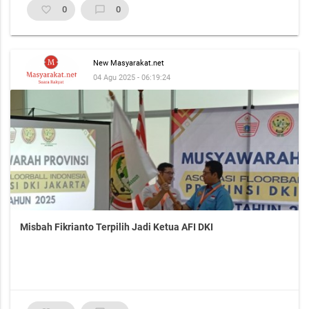
favorite_border
0
chat_bubble_outline
0
New Masyarakat.net
04 Agu 2025 - 06:19:24
Misbah Fikrianto Terpilih Jadi Ketua AFI DKI