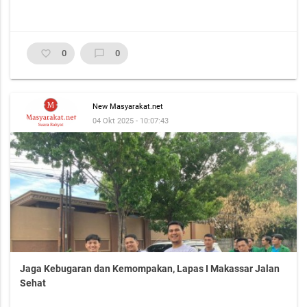
favorite_border
0
chat_bubble_outline
0
New Masyarakat.net
04 Okt 2025 - 10:07:43
Jaga Kebugaran dan Kemompakan, Lapas I Makassar Jalan
Sehat