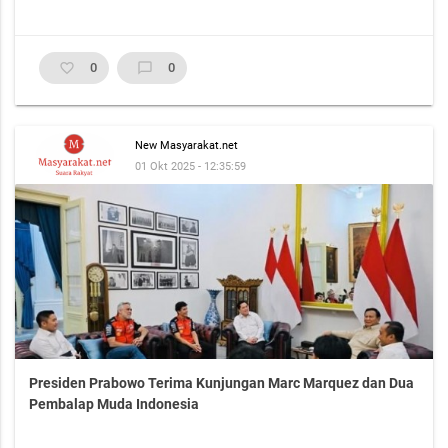
favorite_border
0
chat_bubble_outline
0
New Masyarakat.net
01 Okt 2025 - 12:35:59
Presiden Prabowo Terima Kunjungan Marc Marquez dan Dua
Pembalap Muda Indonesia