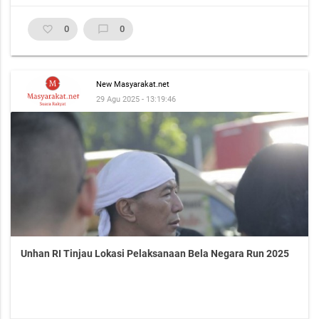
favorite_border
0
chat_bubble_outline
0
New Masyarakat.net
29 Agu 2025 - 13:19:46
Unhan RI Tinjau Lokasi Pelaksanaan Bela Negara Run 2025