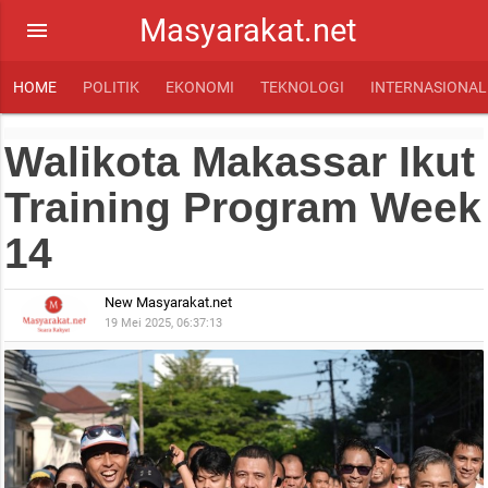
Masyarakat.net
menu
HOME
POLITIK
EKONOMI
TEKNOLOGI
INTERNASIONAL
Walikota Makassar Ikut
Training Program Week
14
New Masyarakat.net
19 Mei 2025, 06:37:13