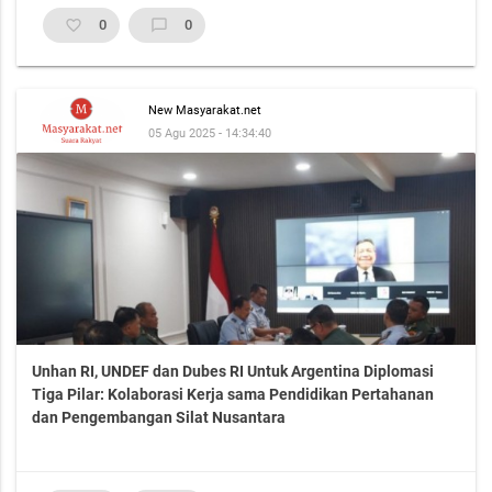
favorite_border
0
chat_bubble_outline
0
New Masyarakat.net
05 Agu 2025 - 14:34:40
Unhan RI, UNDEF dan Dubes RI Untuk Argentina Diplomasi
Tiga Pilar: Kolaborasi Kerja sama Pendidikan Pertahanan
dan Pengembangan Silat Nusantara