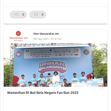
favorite_border
0
chat_bubble_outline
0
New Masyarakat.net
08 Sep 2025 - 07:47:50
Wamenhan RI Ikut Bela Negara Fun Run 2025