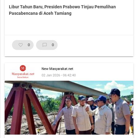
Libur Tahun Baru, Presiden Prabowo Tinjau Pemulihan
Pascabencana di Aceh Tamiang
favorite_border
0
chat_bubble_outline
0
New Masyarakat.net
02 Jan 2026 - 06:42:40