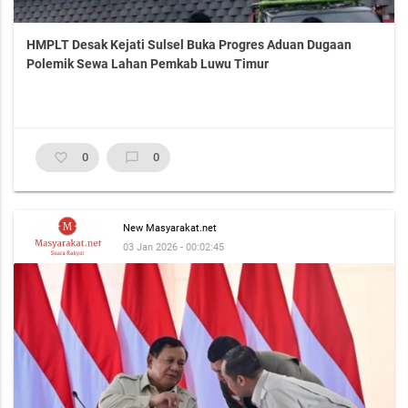
HMPLT Desak Kejati Sulsel Buka Progres Aduan Dugaan
Polemik Sewa Lahan Pemkab Luwu Timur
favorite_border
0
chat_bubble_outline
0
New Masyarakat.net
03 Jan 2026 - 00:02:45