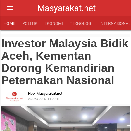
Masyarakat.net
menu
HOME
POLITIK
EKONOMI
TEKNOLOGI
INTERNASIONAL
Investor Malaysia Bidik
Aceh, Kementan
Dorong Kemandirian
Peternakan Nasional
New Masyarakat.net
26 Des 2025, 14:26:41