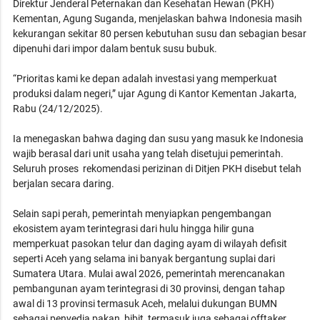
Direktur Jenderal Peternakan dan Kesehatan Hewan (PKH)
Kementan, Agung Suganda, menjelaskan bahwa Indonesia masih
kekurangan sekitar 80 persen kebutuhan susu dan sebagian besar
dipenuhi dari impor dalam bentuk susu bubuk.
“Prioritas kami ke depan adalah investasi yang memperkuat
produksi dalam negeri,” ujar Agung di Kantor Kementan Jakarta,
Rabu (24/12/2025).
Ia menegaskan bahwa daging dan susu yang masuk ke Indonesia
wajib berasal dari unit usaha yang telah disetujui pemerintah.
Seluruh proses rekomendasi perizinan di Ditjen PKH disebut telah
berjalan secara daring.
Selain sapi perah, pemerintah menyiapkan pengembangan
ekosistem ayam terintegrasi dari hulu hingga hilir guna
memperkuat pasokan telur dan daging ayam di wilayah defisit
seperti Aceh yang selama ini banyak bergantung suplai dari
Sumatera Utara. Mulai awal 2026, pemerintah merencanakan
pembangunan ayam terintegrasi di 30 provinsi, dengan tahap
awal di 13 provinsi termasuk Aceh, melalui dukungan BUMN
sebagai penyedia pakan, bibit, termasuk juga sebagai offtaker.