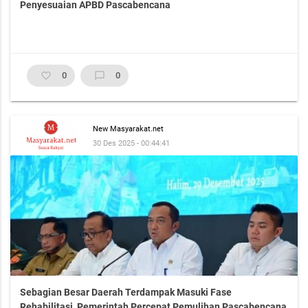
Penyesuaian APBD Pascabencana
favorite_border
0
chat_bubble_outline
0
New Masyarakat.net
30 Des 2025 - 00:44:41
Sebagian Besar Daerah Terdampak Masuki Fase
Rehabilitasi, Pemerintah Percepat Pemulihan Pascabencana