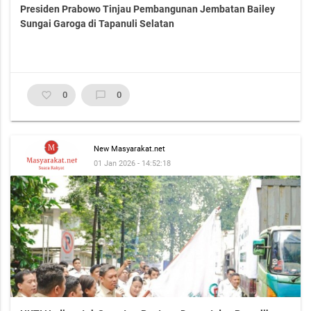
Presiden Prabowo Tinjau Pembangunan Jembatan Bailey
Sungai Garoga di Tapanuli Selatan
favorite_border
0
chat_bubble_outline
0
New Masyarakat.net
01 Jan 2026 - 14:52:18