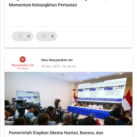
Momentum Kebangkitan Pertanian
favorite_border
0
chat_bubble_outline
0
New Masyarakat.net
30 Des 2025 - 06:40:34
Pemerintah Siapkan Skema Hunian, Bansos, dan