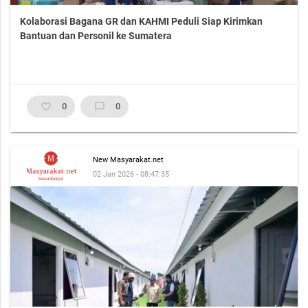
Kolaborasi Bagana GR dan KAHMI Peduli Siap Kirimkan
Bantuan dan Personil ke Sumatera
favorite_border
0
chat_bubble_outline
0
New Masyarakat.net
02 Jan 2026 - 08:47:35