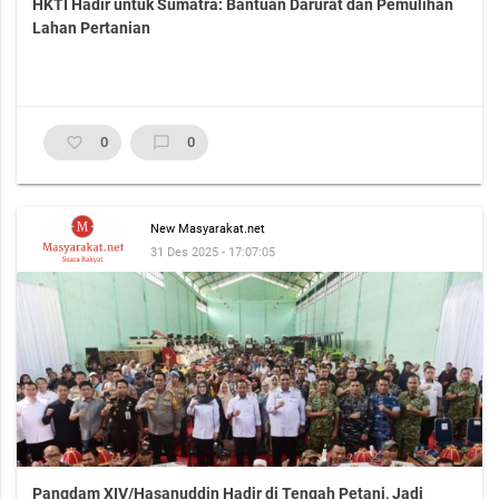
HKTI Hadir untuk Sumatra: Bantuan Darurat dan Pemulihan
Lahan Pertanian
favorite_border
0
chat_bubble_outline
0
New Masyarakat.net
31 Des 2025 - 17:07:05
Pangdam XIV/Hasanuddin Hadir di Tengah Petani, Jadi