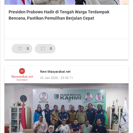
Presiden Prabowo Hadir di Tengah Warga Terdampak
Bencana, Pastikan Pemulihan Berjalan Cepat
favorite_border
0
chat_bubble_outline
0
New Masyarakat.net
02 Jan 2026 - 23:50:11