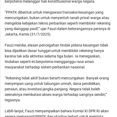
berpotensi melanggar hak konstitusional warga negara.
“PPATK dibentuk untuk mengawasi transaksi keuangan yang
mencurigakan, bukan untuk menyentuh ranah privat warga atau
mengelola kebijakan teknis perbankan seperti memblokir rekening
yang dianggap pasif,” ujar Fauzi dalam keterangannya persnya di
Jakarta, Kamis (31/7/2025).
Fauzi menilai, alasan pencegahan tindak pidana keuangan tidak
bisa dijadikan dasar tunggal untuk memblokir rekening hanya
karena tak ada aktivitas selama tiga bulan. Ia menegaskan,
tindakan seperti ini berpotensi mengganggu rasa aman
masyarakat terhadap sistem perbankan nasional.
“Rekening tidak aktif bukan berarti mencurigakan. Banyak orang
menyimpan uang untuk tabungan umrah, dana pendidikan,
pensiun, atau investasi jangka panjang. Negara tidak boleh
seenaknya membatasi akses warga terhadap uangnya sendiri,”
tegasnya.
Lebih lanjut, Fauzi menyampaikan bahwa Komisi XI DPR RI akan
segera memanggil PPATK dan otoritas terkait untuk meminta