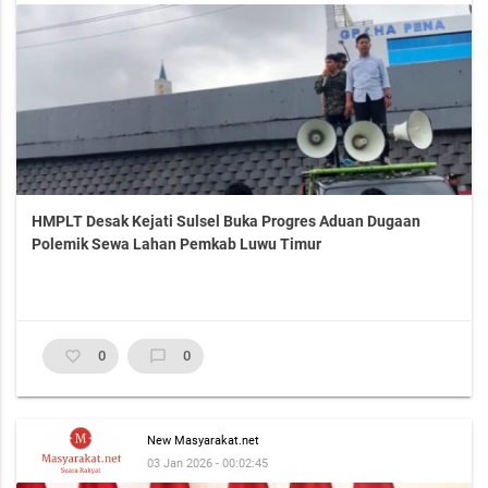
HMPLT Desak Kejati Sulsel Buka Progres Aduan Dugaan
Polemik Sewa Lahan Pemkab Luwu Timur
favorite_border
0
chat_bubble_outline
0
New Masyarakat.net
03 Jan 2026 - 00:02:45