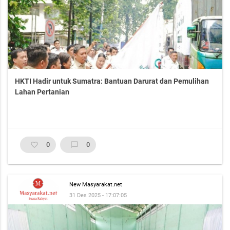
HKTI Hadir untuk Sumatra: Bantuan Darurat dan Pemulihan
Lahan Pertanian
favorite_border
0
chat_bubble_outline
0
New Masyarakat.net
31 Des 2025 - 17:07:05