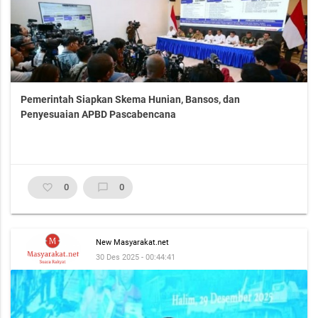
Pemerintah Siapkan Skema Hunian, Bansos, dan
Penyesuaian APBD Pascabencana
favorite_border
0
chat_bubble_outline
0
New Masyarakat.net
30 Des 2025 - 00:44:41