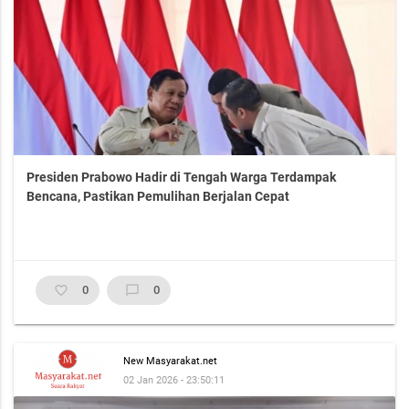
Presiden Prabowo Hadir di Tengah Warga Terdampak
Bencana, Pastikan Pemulihan Berjalan Cepat
favorite_border
0
chat_bubble_outline
0
New Masyarakat.net
02 Jan 2026 - 23:50:11