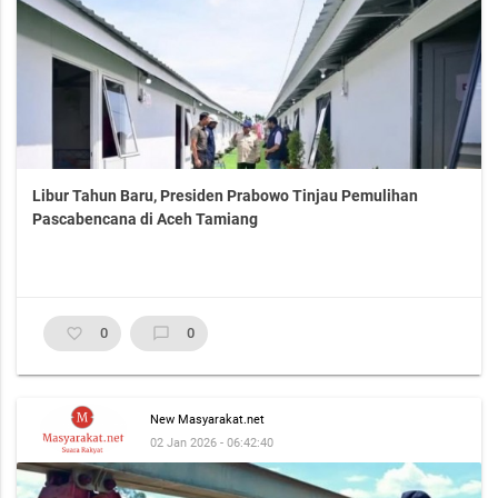
Libur Tahun Baru, Presiden Prabowo Tinjau Pemulihan
Pascabencana di Aceh Tamiang
favorite_border
0
chat_bubble_outline
0
New Masyarakat.net
02 Jan 2026 - 06:42:40