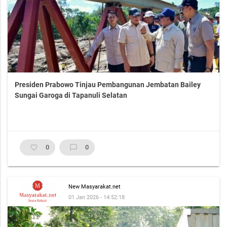
Presiden Prabowo Tinjau Pembangunan Jembatan Bailey
Sungai Garoga di Tapanuli Selatan
favorite_border
0
chat_bubble_outline
0
New Masyarakat.net
01 Jan 2026 - 14:52:18