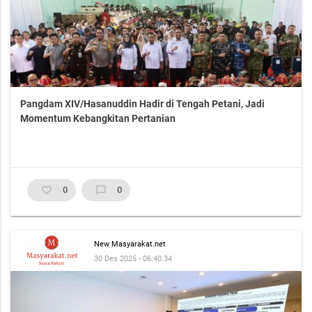
Pangdam XIV/Hasanuddin Hadir di Tengah Petani, Jadi
Momentum Kebangkitan Pertanian
favorite_border
0
chat_bubble_outline
0
New Masyarakat.net
30 Des 2025 - 06:40:34