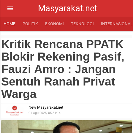
Masyarakat.net
menu
HOME
POLITIK
EKONOMI
TEKNOLOGI
INTERNASIONAL
Kritik Rencana PPATK
Blokir Rekening Pasif,
Fauzi Amro : Jangan
Sentuh Ranah Privat
Warga
New Masyarakat.net
01 Agu 2025, 05:31:14