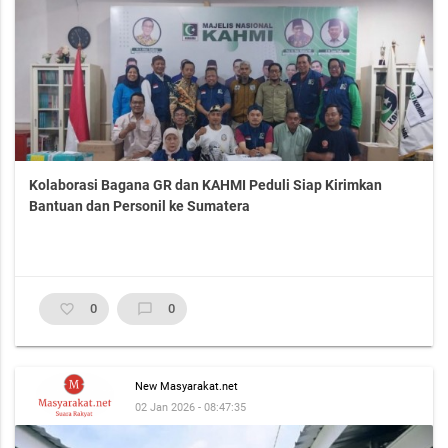
Kolaborasi Bagana GR dan KAHMI Peduli Siap Kirimkan
Bantuan dan Personil ke Sumatera
favorite_border
0
chat_bubble_outline
0
New Masyarakat.net
02 Jan 2026 - 08:47:35