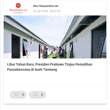
New Masyarakat.net
02 Jan 2026 - 08:47:35
Libur Tahun Baru, Presiden Prabowo Tinjau Pemulihan
Pascabencana di Aceh Tamiang
favorite_border
0
chat_bubble_outline
0