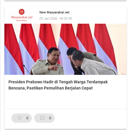
New Masyarakat.net
03 Jan 2026 - 00:02:45
Presiden Prabowo Hadir di Tengah Warga Terdampak
Bencana, Pastikan Pemulihan Berjalan Cepat
favorite_border
0
chat_bubble_outline
0