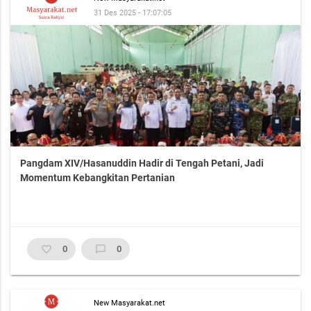
31 Des 2025 - 17:07:05
Pangdam XIV/Hasanuddin Hadir di Tengah Petani, Jadi
Momentum Kebangkitan Pertanian
favorite_border
0
chat_bubble_outline
0
New Masyarakat.net