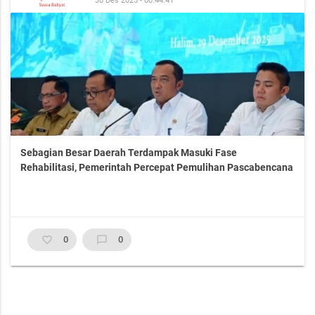
30 Des 2025 - 00:44:41
Sebagian Besar Daerah Terdampak Masuki Fase
Rehabilitasi, Pemerintah Percepat Pemulihan Pascabencana
favorite_border
0
chat_bubble_outline
0