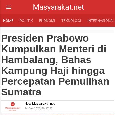
Masyarakat.net
menu
HOME
POLITIK
EKONOMI
TEKNOLOGI
INTERNASIONAL
Presiden Prabowo
Kumpulkan Menteri di
Hambalang, Bahas
Kampung Haji hingga
Percepatan Pemulihan
Sumatra
New Masyarakat.net
24 Des 2025, 20:37:57