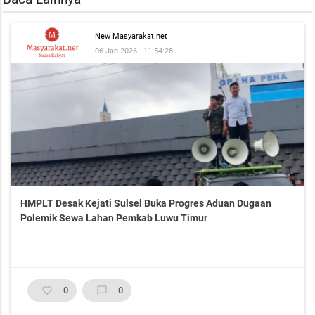
New Masyarakat.net
06 Jan 2026 - 11:54:28
HMPLT Desak Kejati Sulsel Buka Progres Aduan Dugaan
Polemik Sewa Lahan Pemkab Luwu Timur
favorite_border
0
chat_bubble_outline
0