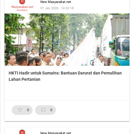
New Masyarakat.net
01 Jan 2026 - 14:52:18
HKTI Hadir untuk Sumatra: Bantuan Darurat dan Pemulihan
Lahan Pertanian
favorite_border
0
chat_bubble_outline
0
New Masyarakat.net