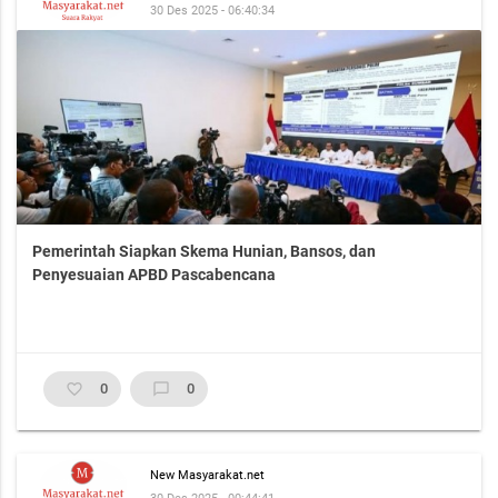
30 Des 2025 - 06:40:34
Pemerintah Siapkan Skema Hunian, Bansos, dan
Penyesuaian APBD Pascabencana
favorite_border
0
chat_bubble_outline
0
New Masyarakat.net