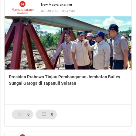
New Masyarakat.net
02 Jan 2026 - 06:42:40
Presiden Prabowo Tinjau Pembangunan Jembatan Bailey
Sungai Garoga di Tapanuli Selatan
favorite_border
0
chat_bubble_outline
0