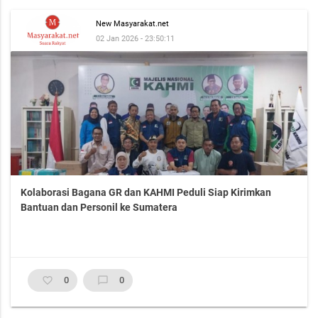
New Masyarakat.net
02 Jan 2026 - 23:50:11
Kolaborasi Bagana GR dan KAHMI Peduli Siap Kirimkan
Bantuan dan Personil ke Sumatera
favorite_border
0
chat_bubble_outline
0